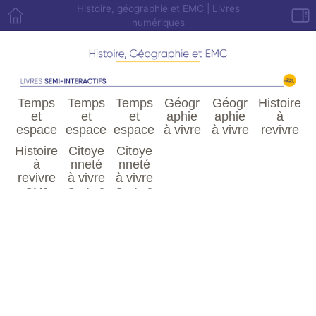
Histoire, géographie et EMC | Livres
numériques
Temps
Temps
Temps
Géogr
Géogr
Histoire
et
et
et
aphie
aphie
à
espace
espace
espace
à vivre
à vivre
revivre
à vivre
à vivre
à vivre
CM1
CM2
CM1
Histoire
Citoye
Citoye
CP
CE1
CE2
à
nneté
nneté
revivre
à vivre
à vivre
CM2
Cycle 2
Cycle 3