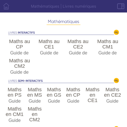
Mathématiques | Livres numériques
Maths au
Maths au
Maths au
Maths au
CP
CE1
CE2
CM1
Guide de
Guide de
Guide de
Guide de
l'enseignant
l'enseignant
l'enseignant
l'enseignant
Maths au
CM2
Guide de
l'enseignant
Maths
Maths
Maths
Maths
Maths
Maths
en PS
en MS
en GS
en CP
en
en CE2
CE1
Guide
Guide
Guide
Guide
Guide
de
de
de
de
de
Guide
Maths
Maths
l'enseig
l'enseig
l'enseig
l'enseig
l'enseig
de
en CM1
en
nant
nant
nant
nant
nant
l'enseig
CM2
Guide
nant
de
Guide