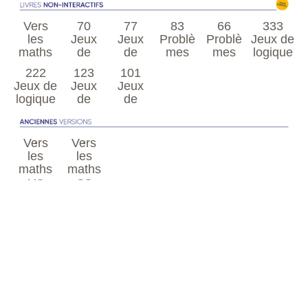
l'enseig
de
nant
l'enseig
Vers
70
77
83
66
333
nant
les
Jeux
Jeux
Problè
Problè
Jeux de
maths
de
de
mes
mes
logique
logique
logique
de
de
PS
8 à 13
222
123
101
logique
logique
ans
2 à 6
6 à 8
Jeux de
Jeux
Jeux
ans
ans
8 à 13
7 à 10
logique
de
de
ans
ans
nombr
nombr
8 à 13
es
es
ans
8 à 13
6 à 8
Vers
Vers
ans
ans
les
les
maths
maths
MS
GS